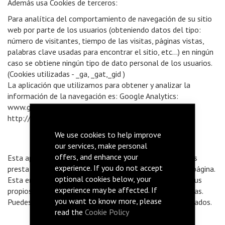
Además usa Cookies de terceros:
Para analítica del comportamiento de navegación de su sitio
web por parte de los usuarios (obteniendo datos del tipo:
número de visitantes, tiempo de las visitas, páginas vistas,
palabras clave usadas para encontrar el sitio, etc...) en ningún
caso se obtiene ningún tipo de dato personal de los usuarios.
(Cookies utilizadas - _ga, _gat,_gid )
La aplicación que utilizamos para obtener y analizar la
información de la navegación es: Google Analytics:
www.google.com/analytics/ y
http://www.google.com/policies/privacy/
We use cookies to help improve
our services, make personal
offers, and enhance your
Esta aplicación ha sido desarrollada por Google, que nos
experience. If you do not accept
presta el servicio de análisis de la audiencia de nuestra página.
optional cookies below, your
Esta empresa puede utilizar estos datos para mejorar sus
experience may be affected. If
propios servicios y para ofrecer servicios a otras empresas.
you want to know more, please
Puedes conocer esos otros usos desde los enlaces indicados.
read the
Cookie Policy