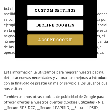
Esta herramienta no obtiene datos de los nombres o
CUSTOM SETTINGS
apellidos de los usuarios ni de la dirección postal desde donde
se conectan. La información que obtiene esta relacionada por
ejemplo con el número de páginas visitas, el idioma, red social
DECLINE COOKIES
en la que se publican nuestras noticias, la ciudad a la que está
asignada la dirección IP desde la que acceden los usuarios, el
ACCEPT COOKIE
número de usuarios que nos visitan, la frecuencia y reincidencia
de las visitas, el tiempo de visita, el navegador que usan, el
operador o tipo de terminal desde el que se realiza la visita.
Esta información la utilizamos para mejorar nuestra página,
detectar nuevas necesidades y valorar las mejoras a introducir
con la finalidad de prestar un mejor servicio a los usuarios que
nos visitan.
Tambien usamos otras cookies de publicidad de Google para
ofrecer ofertas a nuestros clientes (Cookies utilizadas - NID,
__Secure-3PSIDCC, __Secure-1PAPISID, __Secure-1PSID,